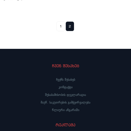
1
2
ჩვენ შესახებ
ჩვენს შესახებ
კონტაქტი
შესაბამისობის დეკლარაცია
მაუწ. საკუთრების გამჭვირვალება
წლიური ანგარიში
რეკლამა