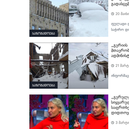
გადასცემ
20 მაის
ფულადი და
საჭირო დო
საზოგადოება
„გურიის
მთავრობ
ადმინის
21 მარტ
ინფორმაცი
საზოგადოება
„გურულებ
სიყვარუ
საფრთხე
დიდთოვ
3 მარტი