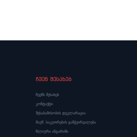
ჩვენ შესახებ
ჩვენს შესახებ
კონტაქტი
შესაბამისობის დეკლარაცია
მაუწ. საკუთრების გამჭვირვალება
წლიური ანგარიში