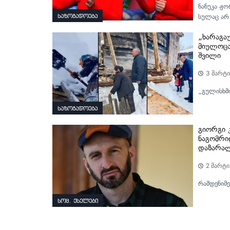
ნანუკა ჟო
საზოგადოება
სულაც არ 
„ხარაგა
მიულოცა
შვილი
3 მარტი
„გულისხმი
საზოგადოება
გიორგი 
ნაგომრი
დაზარალ
2 მარტი
რამდენიმე
სოც. ქსელები