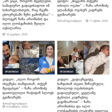
„არ ვიცი, როგორ შევძლებთ,
ფოტო: „მიყვარს თქვენი
სამაგიერო გადაგიხადოთ იმ
თბილი ოჯახი“ – ნანა აროშიძე
სიხარულისთვის, რაც ჩვენს
ულამაზეს ოჯახურ კადრებს
ცხოვრებაში შენი გამოჩენაა“ –
გვიზიარებს
ბლოგერ ნანა აროშიძის და
მარიამ ხულიაშვილი
11 ივნისი, 2025
ილო ლობჟანიძის შვილი
იუბილარია
16 აგვისტო, 2025
შოუბიზნესი
შოუბიზნესი
ვიდეო: „ილო როგორ
ვიდეო: „გადავწყვიტე,
იხვეწება თანდათან, თქვენ
ხანდახან ასეთი შინაურული,
შეაფასეთ“ – ნანა აროშიძე
მხოლოდ ოჯახისთვის
დათოვლილი რაჭიდან ბლოგს
გადაღებული, ყველაზე
გვიზიარებს
ტკბილი კადრებიც
გაგიზიაროთ“ – ნანა
მარიამ ხულიაშვილი
აროშიძისა და ილო
6 ნოემბერი, 2024
ლობჟანიძის ოჯახური იდილია