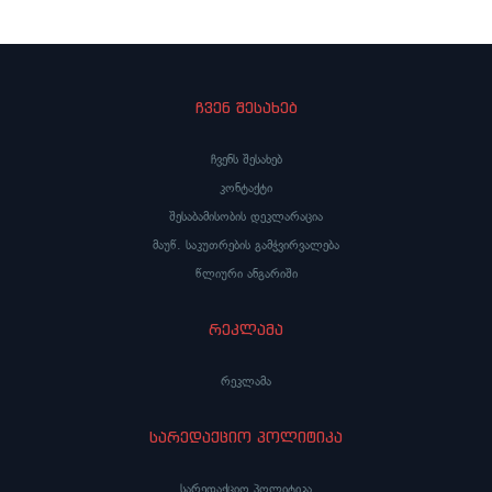
ჩვენ შესახებ
ჩვენს შესახებ
კონტაქტი
შესაბამისობის დეკლარაცია
მაუწ. საკუთრების გამჭვირვალება
წლიური ანგარიში
რეკლამა
რეკლამა
სარედაქციო პოლიტიკა
სარედაქციო პოლიტიკა