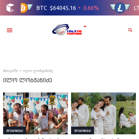
მთავარი
»
ილო ლობჟანიძე
ილო ლობჟანიძე
შოუბიზნესი
შოუბიზნესი