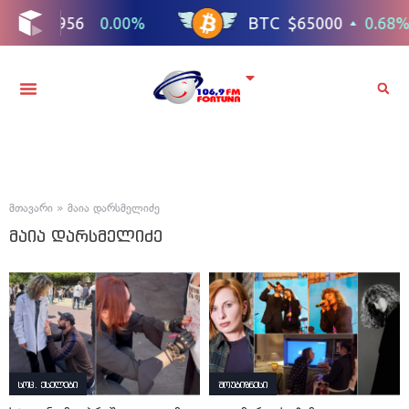
მთავარი
»
მაია დარსმელიძე
მაია დარსმელიძე
სოც. ქსელები
შოუბიზნესი