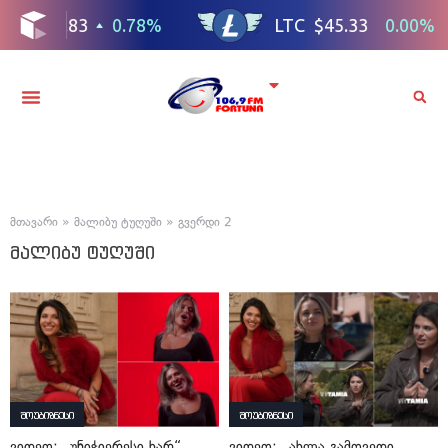
მთავარი
»
მალიბუ ტუღუში
»
გვერდი 2
მალიბუ ტუღუში
შოუბიზნესი
შოუბიზნესი
ვიდეო: „უნიჭიერესი ხარ“,
ვიდეო: „ახლა გამოვედი