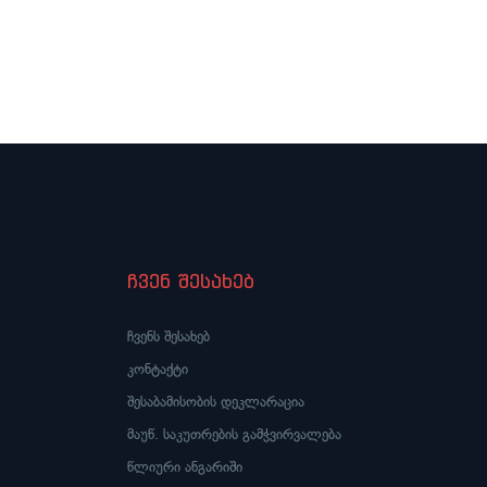
ჩვენ შესახებ
ჩვენს შესახებ
კონტაქტი
შესაბამისობის დეკლარაცია
მაუწ. საკუთრების გამჭვირვალება
წლიური ანგარიში