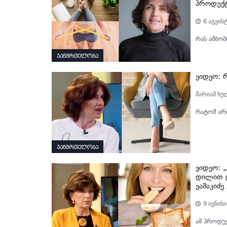
პროდუქტ
6 აგვის
რას ამბობ
ჯანმრთელობა
ვიდეო: რ
მარიამ ხუ
რატომ არი
ჯანმრთელობა
ვიდეო: 
დილით ც
ვაშაკიძე
9 ივნისი
ამ პროდუქ