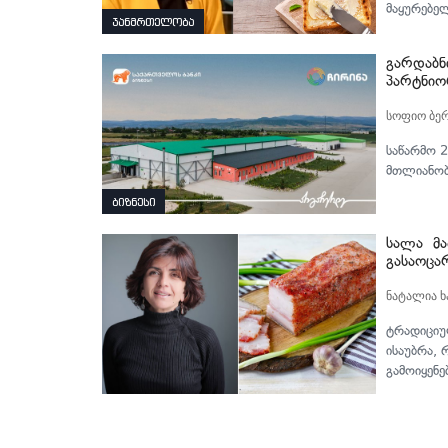
მაყურებე
ჯანმრთელობა
გარდაბნ
პარტნიო
სოფიო ბე
საწარმო 2
მთლიანობა
ბიზნესი
სალა მა
გასაოცა
ნატალია 
ტრადიციულ
ისაუბრა, 
გამოიყენე