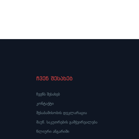
ჩვენ შესახებ
ჩვენს შესახებ
კონტაქტი
შესაბამისობის დეკლარაცია
მაუწ. საკუთრების გამჭვირვალება
წლიური ანგარიში