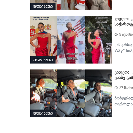
შოუბიზნესი
ვიდეო: 
საქართვ
5 ივნისი
„ამ განსა
Way“ სიმღ
შოუბიზნესი
ვიდეო: „
ენაზე გი
27 მაისი
მომღერალი
თურქულად
შოუბიზნესი