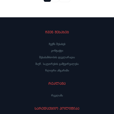
ჩვენ შესახებ
ჩვენს შესახებ
კონტაქტი
შესაბამისობის დეკლარაცია
მაუწ. საკუთრების გამჭვირვალება
წლიური ანგარიში
რეკლამა
რეკლამა
სარედაქციო პოლიტიკა