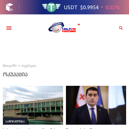
მთავარი
»
ოკუპაცია
ოკუპაცია
საზოგადოება