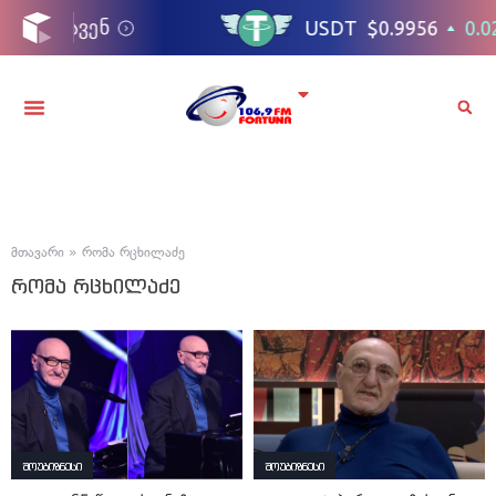
მთავარი
»
რომა რცხილაძე
რომა რცხილაძე
შოუბიზნესი
შოუბიზნესი