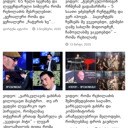
ვიდეო: 65 წელი სცენაზე და
ვიდეო: „ტუბერკულოზისგან
ლეგენდარული სიმღერა რომა
რწმენამ გადამარჩინა – 5
რცხილაძის შესრულებით:
საათი ეძებდნენ რენტგენზე და
„გენიალური რომა და
ვერ იპოვეს… პაციენტებს
გენიალური „ნატვრის ხე“…
ნემსებს მე ვუკეთებდი, ექიმები
ღამე სახლში მიდიოდნენ,
ფორტუნა ავტორი
3 ნოემბერი, 2025
ჩამოვლასმე ვაკეთებდი“ –
რომა რცხილაძე
13 მარტი, 2025
შოუბიზნესი
ვიდეო - შოუბიზნესი
ვიდეო: „ვარსკვლავის გახსნას
ვიდეო: რომა რცხილაძის
გილოცავთ მაესტრო.. თუ არ
შემოქმედებითი საღამო,
ვცდები ლევანიკო იყო
ვარსკვლავის გახსნა და
პირველი, რომელმაც
კომპოზიტორის
თქვენთან ერთად შეასრულა ეს
არაჩვეულებრივი მელოდები,
„უკვდავი ჰიტი“ – ლევან
რომლებმაც დროს გაუძლო
კბილაშვილის დედა რომა