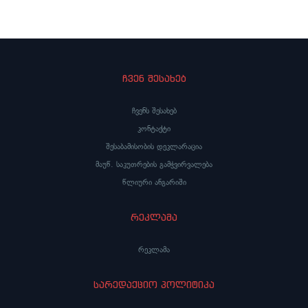
ჩვენ შესახებ
ჩვენს შესახებ
კონტაქტი
შესაბამისობის დეკლარაცია
მაუწ. საკუთრების გამჭვირვალება
წლიური ანგარიში
რეკლამა
რეკლამა
სარედაქციო პოლიტიკა