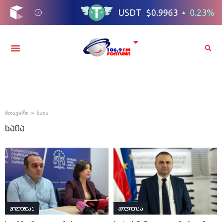
მთავარი
»
საია
საია
პოლიტიკა
პოლიტიკა