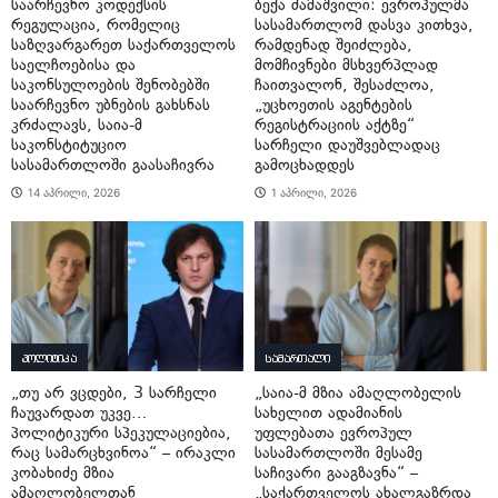
საარჩევნო კოდექსის
ბექა ძამაშვილი: ევროპულმა
რეგულაცია, რომელიც
სასამართლომ დასვა კითხვა,
საზღვარგარეთ საქართველოს
რამდენად შეიძლება,
საელჩოებისა და
მომჩივნები მსხვერპლად
საკონსულოების შენობებში
ჩაითვალონ, შესაძლოა,
საარჩევნო უბნების გახსნას
„უცხოეთის აგენტების
კრძალავს, საია-მ
რეგისტრაციის აქტზე“
საკონსტიტუციო
სარჩელი დაუშვებლადაც
სასამართლოში გაასაჩივრა
გამოცხადდეს
14 აპრილი, 2026
1 აპრილი, 2026
პოლიტიკა
სამართალი
„თუ არ ვცდები, 3 სარჩელი
„საია-მ მზია ამაღლობელის
ჩაუვარდათ უკვე…
სახელით ადამიანის
პოლიტიკური სპეკულაციებია,
უფლებათა ევროპულ
რაც სამარცხვინოა“ – ირაკლი
სასამართლოში მესამე
კობახიძე მზია
საჩივარი გააგზავნა“ –
ამაღლობელთან
„საქართველოს ახალგაზრდა