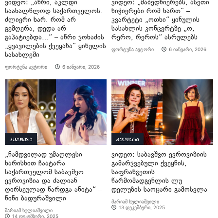
ვიდეო: „ანრი, აკლდი
ვიდეო: „მაბედნიერებს, ასეთი
საახალწლოდ საქართველოს.
ნიჭიერები რომ ხართ“ –
ძლიერი ხარ. რომ არ
კვარტეტი „ოთხი“ ყინულის
გემღერა, დედა არ
სასახლის კონცერტზე „ო,
გაპატიებდა…“ – ანრი ჯოხაძის
რერო, რეროს“ ასრულებს
„ყვავილების ქვეყანა“ ყინულის
ფორტუნა ავტორი
6 იანვარი, 2026
სასახლეში
ფორტუნა ავტორი
6 იანვარი, 2026
კულტურა
კულტურა
„ნამდვილად უმაღლესი
ვიდეო: საბავშვო ევროვიზიის
ხარისხით ჩაატარა
გამარჯვებული ქვეყნის,
საქართველომ საბავშვო
საფრანგეთის
ევროვიზია და ძალიან
წარმომადგენლის ლუ
ღირსეულად წარდგა ანიტა“ –
დელუზის საოცარი გამოსვლა
ნინი ბადურაშვილი
მარიამ ხულიაშვილი
13 დეკემბერი, 2025
მარიამ ხულიაშვილი
14 დეკემბერი, 2025