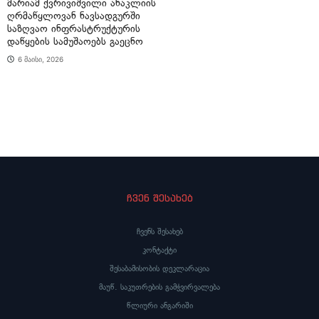
მარიამ ქვრივიშვილი ანაკლიის
ღრმაწყლოვან ნავსადგურში
საზღვაო ინფრასტრუქტურის
დაწყების სამუშაოებს გაეცნო
6 მაისი, 2026
ჩვენ შესახებ
ჩვენს შესახებ
კონტაქტი
შესაბამისობის დეკლარაცია
მაუწ. საკუთრების გამჭვირვალება
წლიური ანგარიში