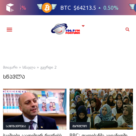
მთავარი
»
სწავლა
»
გვერდი 2
სწავლა
საზოგადოება
მსოფლიო
ბავშვები აკადემიურ რეგრესს
BBC: თალიბანმა ავღანეთში