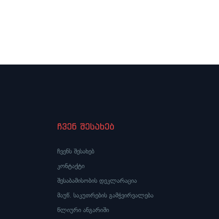
ჩვენ შესახებ
ჩვენს შესახებ
კონტაქტი
შესაბამისობის დეკლარაცია
მაუწ. საკუთრების გამჭვირვალება
წლიური ანგარიში