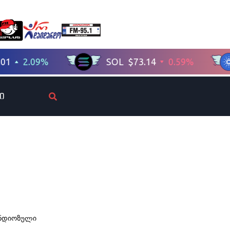
ი
ანდიოზული