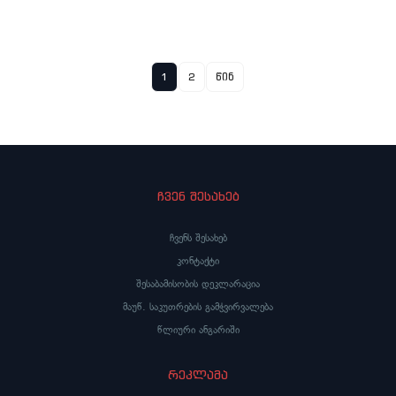
1
2
წინ
ჩვენ შესახებ
ჩვენს შესახებ
კონტაქტი
შესაბამისობის დეკლარაცია
მაუწ. საკუთრების გამჭვირვალება
წლიური ანგარიში
რეკლამა