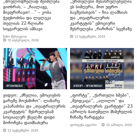
„მოულოდნელად შეიძლება
„ურთულესი შესასრულებელია
გითხრას, – „ჩაალაგე,
ეს სიმღერა, მით უფრო
მივფრინავთ!…“ – კობა
ბავშვისთვის“ – ნია ლაშხიას
ჭეფხოძისა და ლელუკა
და „თეატრალურის
თელიას 22-წლიანი
კვარტეტის“ ემოციური
სიყვარულის ამბავი
შესრულება „რანინას“ სცენაზე
ნინო მურღულია
22 სექტემბერი, 2025
10 თებერვალი, 2026
შოუბიზნესი
ვიდეო - შოუბიზნესი
ვიდეო: „ძნელია, ემოციების
„ფორტე“, „ქართული ხმები“,
გარეშე მოუსმინო“- ლაზარე
„შვიდკაცა“, „ალილო“ და
კაპანაძისა და „თეატრალურის
„თეატრალურის კვარტეტი“ 23
კვარტეტის“ შესრულებამ
აპრილს ბათუმელი მსმენელის
სოციალურ ქსელში დიდი
წინაშე წარდგება
მოწონება დაიმსახურა
ფორტუნა ავტორი
22 აპრილი, 2025
22 სექტემბერი, 2025