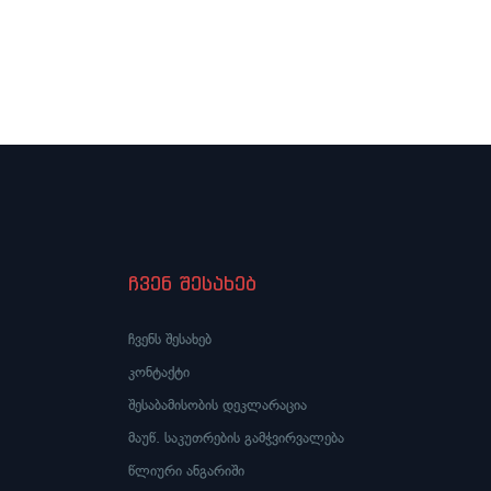
ჩვენ შესახებ
ჩვენს შესახებ
კონტაქტი
შესაბამისობის დეკლარაცია
მაუწ. საკუთრების გამჭვირვალება
წლიური ანგარიში