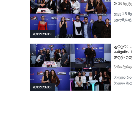
26 სექტ
უკვე 25 წ
გულშემატკ
შოუბიზნესი
ფოტო: „
საზეიმო
დღეს ულ
ნინო მურ
მიღება რ
მიიღო მი
შოუბიზნესი