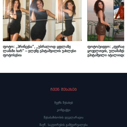
ფოტო: „პრინცესა“, „უბრალოდ ყველაზე
ფოტო/ვიდეო: „ფერადი
ლამაზი ხარ“ – ელენე ეპიტაშვილის უახლესი
ყოველთვის, ულამაზესი
ფოტოსესია
ეპიტაშვილი იტალიიდან 
აქვეყნებს
ჩვენ შესახებ
ჩვენს შესახებ
კონტაქტი
შესაბამისობის დეკლარაცია
მაუწ. საკუთრების გამჭვირვალება