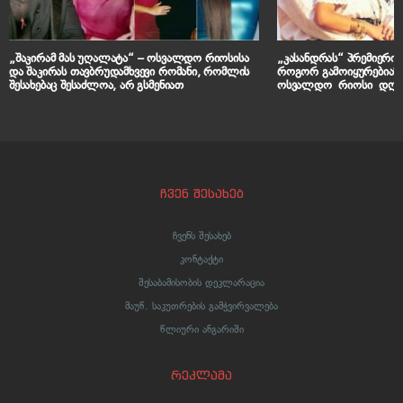
„შაკირამ მას უღალატა“ – ოსვალდო რიოსისა
„კასანდრას“ პრემიერიდ
და შაკირას თავბრუდამხვევი რომანი, რომლის
როგორ გამოიყურებიან
შესახებაც შესაძლოა, არ გსმენიათ
ოსვალდო რიოსი დღე
ჩვენ შესახებ
ჩვენს შესახებ
კონტაქტი
შესაბამისობის დეკლარაცია
მაუწ. საკუთრების გამჭვირვალება
წლიური ანგარიში
რეკლამა