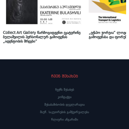
Collect Art Gallery წარმოგიდგენთ ეკატერინე
„ექსპო ჯორჯია“ ლოგის
ბულაშვილის პერსონალურ გამოფენას
გამოფენასა და ფორუმს
„იდენტობის შრეები“
ჩვენ შესახებ
ჩვენს შესახებ
კონტაქტი
შესაბამისობის დეკლარაცია
მაუწ. საკუთრების გამჭვირვალება
წლიური ანგარიში