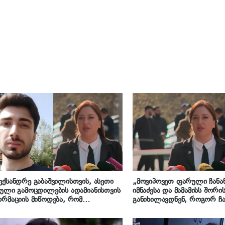
ქსანდრე გაბაშვილისთვის, ასეთი
„მოვიპოვეთ ფარული ჩანაწ
ული გამოცდილების ადამიანისთვის
იმნაძესა და მამამისს შორის
რმაციის მიწოდება, რომ
განიხილავდნენ, როგორ ჩა
წავლებელი სექსუალურად
გაბაშვილმა დანაშაული – ნ
როებდა, ფაქტობრივად, წაქეზება
ამბობს, რომ არასწორად მ