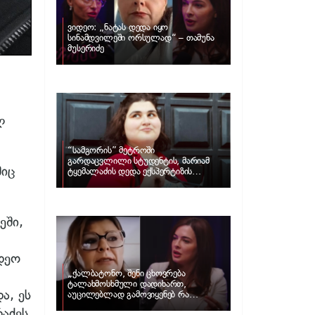
ვიდეო: „ნატას დედა იყო
სინამდვილეში ორსულად“ – თამუნა
მუსერიძე
ლ
“სამგორის” მეტროში
გარდაცვლილი სტუდენტის, მარიამ
შიც
ტყემალაძის დედა ექსპერტიზის
პასუხს აქვეყნებს – რა გახდა გოგონას
გარდაცვალების მიზეზი?
ეში,
იდეო
„ქალბატონო, შენი ცხოვრება
ტალახმოსხმული დადიხართ,
ა, ეს
აუცილებლად გამოვიყენებ რა
ინფორმაციაც მაქვს“… – რა
აძეს