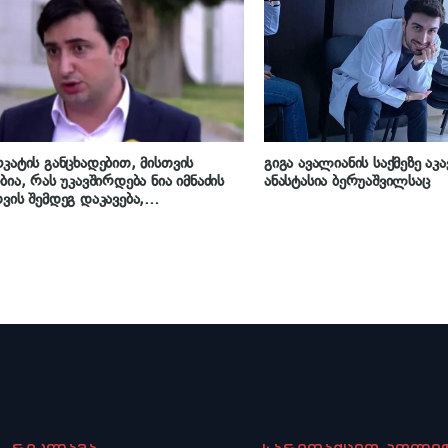
 – პროკურორი ქეთევან სონიძე
მამას ეუბნება, რომ სხვანა
მოიქცეოდა, თანამედროვე 
სხვანაირად ხდება“ – პრ
ქეთევან სონიძე
კატის განცხადებით, მისთვის
გიგა ავალიანის საქმეზე აკა
ბია, რას უკავშირდება ნია იმნაძის
ანასტასია ბერუაშვილსაც
ვის შემდეგ დაკავება,
ცებულებებში არ ფიქსირდება
ადან“ გამოთხოვილი ინფორმაცია
ესაძლოა უწყებებზე საზოგადოებრივ
ს ჰქონდეს ადგილი