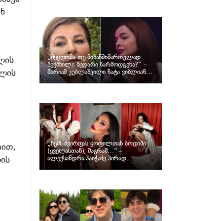
განცხადებას ავრცელებს ნატა
ვიბლიანი და როგორ პასუხობს მას
ნ
მარიამ კუბლაშვილი
„შეცდომა თუ მიზანმიმართულად
ლის
შექმნილი მცდარი წარმოდგენა?“ –
თლის
მარიამ კუბლაშვილი ნატა ვიბლიანის
საქმეზე ვიდეომიმართვას ავრცელებს
„ჩემს ძვირფას ყოფილთან ბოდიში
იით,
(ყველასთან), მაგრამ…“ –
ის
ალექსანდრა პაიჭაძე პირად
ცხოვრებაზე