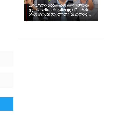
„პირველი დაბადების დღე უშენოდ
დე, ამ ღიმილის გამო დე?!“ – რას
წერს ვერაზე მოკლული ნიკოლოზ
ღუნაშვილის დედა