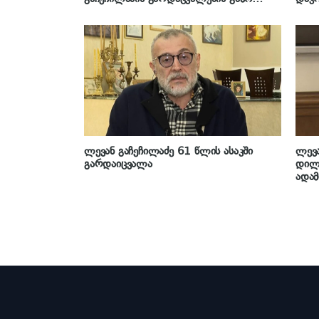
მწუხარებას გამოთქვამს და სამძიმრის
წერილს ავრცელებს
ლევან გაჩეჩილაძე 61 წლის ასაკში
ლევა
გარდაიცვალა
დილი
ადამ
„რუ
უმოწ
სასი
დავ