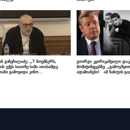
ნ გაჩეჩილაძე: „7 ნოემბერს,
გიორგი კვირიკაშვილი და
ს ექვს საათზე სამი ათასამდე
მომიტინგეებზე: „გამოუშვით
იანი გამოვიდა კინო
ადამიანები! ამ ნაბიჯის გ
სთაველიდან“ და 30 მოშიმშილეს
იქნება სისუსტის გამოვლინე
ყალოდ დაგვიწყეს ცემა, იმ დღეს
ხისტად და თანაც ცალმხრ
კვდილოდ სცემეს კობა
სამართლებრივ სახელმწიფ
ითაშვილს“
ავაშენებთ“