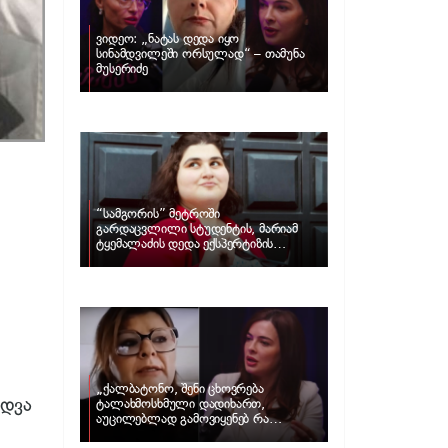
ვიდეო: „ნატას დედა იყო
სინამდვილეში ორსულად“ – თამუნა
მუსერიძე
“სამგორის” მეტროში
გარდაცვლილი სტუდენტის, მარიამ
ტყემალაძის დედა ექსპერტიზის
პასუხს აქვეყნებს – რა გახდა გოგონას
გარდაცვალების მიზეზი?
„ქალბატონო, შენი ცხოვრება
ედვა
ტალახმოსხმული დადიხართ,
აუცილებლად გამოვიყენებ რა
ინფორმაციაც მაქვს“… – რა