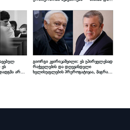
ეკატერინა ივანიშვილები ლევან
გაჩეჩილაძის ოჯახს უსამძიმრებენ
კავებულ
გიორგი კვირიკაშვილი: ეს უპირველესად
 ეს
რაჭველების და დღევანდელი
ადადგმა არ
ხელისუფლების პრეროგატივაა, მაგრამ
ბა – ასე
მოკრძალებულად ვიტყვი:
ივად
ამბროლაურის აეროპორტს ნიკო
ოს ვერ
ლეკიშვილის სახელი მოუხდებოდა