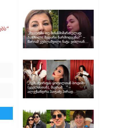
განცხადებას ავრცელებს ნატა
ვიბლიანი და როგორ პასუხობს მას
მარიამ კუბლაშვილი
ებს“
„შეცდომა თუ მიზანმიმართულად
შექმნილი მცდარი წარმოდგენა?“ –
მარიამ კუბლაშვილი ნატა ვიბლიანის
საქმეზე ვიდეომიმართვას ავრცელებს
„ჩემს ძვირფას ყოფილთან ბოდიში
(ყველასთან), მაგრამ…“ –
ალექსანდრა პაიჭაძე პირად
ცხოვრებაზე