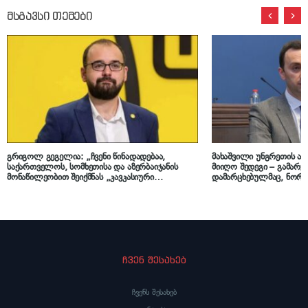
მსგავსი თემები
გრიგოლ გეგელია: „ჩვენი წინადადებაა,
მახაშვილი უნგრეთის არ
საქართველოს, სომხეთისა და აზერბაიჯანის
მიიღო შედეგი – გამარჯ
მონაწილეობით შეიქმნას „კავკასიური
დამარცხებულმაც, ნორმა
კონსორციუმი“ და ანაკლიის პორტის მართვა
ხდება, დამარცხებული ა
გადაეცეს მაღალი რეპუტაციის მქონე
წლების განმავლობაში ბ
საერთაშორისო ოპერატორს“
და ქვეყანას არ აჯანჯღა
ვიწროპოლიტიკური ინტე
ჩვენ შესახებ
ჩვენს შესახებ