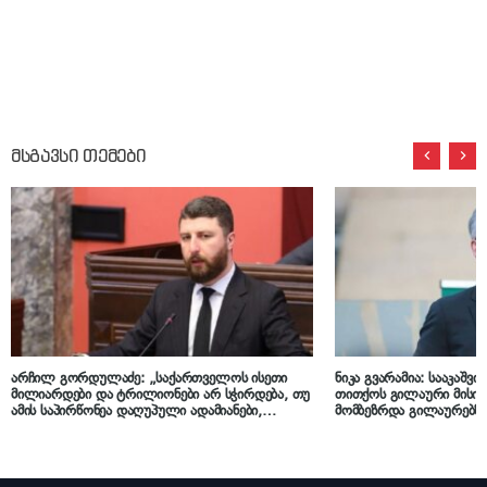
მსგავსი თემები
არჩილ გორდულაძე: „საქართველოს ისეთი
ნიკა გვარამია: სააკაშვ
მილიარდები და ტრილიონები არ სჭირდება, თუ
თითქოს გილაური მისი პ
ამის საპირწონეა დაღუპული ადამიანები,
მომბეზრდა გილაურებზე 
ჩამონგრეული ქვეყანა, განადგურებული
თვითონ მიხედოს „ნაც
მომავალი“
და იმას, რაც შიგნით ხდ