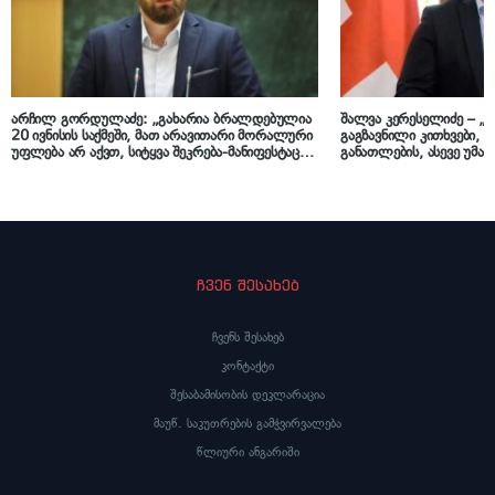
არჩილ გორდულაძე: „გახარია ბრალდებულია
შალვა კერესელიძე – „ს
20 ივნისის საქმეში, მათ არავითარი მორალური
გაგზავნილი კითხვები,
უფლება არ აქვთ, სიტყვა შეკრება-მანიფესტაცია
განათლების, ასევე უმა
ახსენონ, გამომდინარე სტრასბურგის
მიმართულებით – ამ საკ
სასამართლოს გადაწყვეტილებისა, სადაც
დაკავშირებით, ჩვენ გვი
მითითებულია, რომ საქართველომ ყველაფერი
უნდა გააკეთოს, რომ შეკრებისა და
მანიფესტაციის უფლების დარღვევის ფაქტები
იყოს გამოძიებული“
ჩვენ შესახებ
ჩვენს შესახებ
კონტაქტი
შესაბამისობის დეკლარაცია
მაუწ. საკუთრების გამჭვირვალება
წლიური ანგარიში