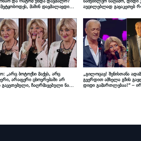
ობაო და რატომ უნდა დავმალო?
საიუბილეო საღამო, დიდი
მეტყობოდეს, მაშინ დავმალავდი…“
აუცილებლად გავაკეთებ რო
 პლუსი იპოვა ასაკის მატებაში ირმა
დრო, ხალისი და სიტუაცია 
ძემ
ირმა სოხაძე
ო: „არც ბოტოქსი მაქვს, არც
„გილოცავ! შენისთანა ადამ
რი, არაფერი ცხოვრებაში არ
გვერდით ამხელა გზის გა
ს გაკეთებული, ჩაღრმავებული ნაოჭი
დიდი გამართლებაა!“ – ირ
ევნია ამოვსებულს“ – ირმა სოხაძე
მეუღლეს 75 წლის იუბილე