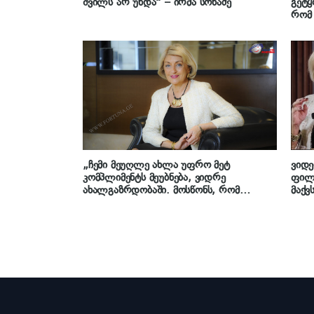
შვილს არ უნდა“ – ირმა სოხაძე
გეტყ
რომ 
– რა
სოხა
„ჩემი მეუღლე ახლა უფრო მეტ
ვიდე
კომპლიმენტს მეუბნება, ვიდრე
ფილე
ახალგაზრდობაში. მოსწონს, რომ
მაქვ
კოსმეტოლოგიური ჩარევების გარეშე ასე
მირჩ
გამოვიყურები…“ – სად გაიპარება
მეორე ნახევართან ერთად ირმა სოხაძე
თავის 70 წლის იუბილეზე