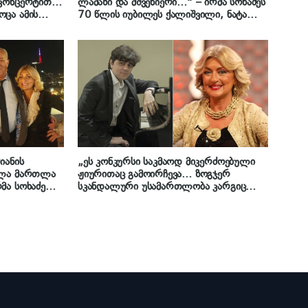
 კონცერტით…
ლამაზი და მშვენიერი…“ – ირმა სოხაძეს
ცა ამის
70 წლის იუბილეს ქალიშვილი, ნატა
იქნება“ –
ასათიანი ულოცავს
იანის
„ეს კონკურსი საკმაოდ მიკერძოებული
ვლა მართლა
ჟიურითაც გამოირჩევა… ზოგჯერ
მა სოხაძე
სკანდალური უსამართლობა კარგიც
ს ულოცავს
კია…“ – ირმა სოხაძე დავით ხრიკულის
შესახებ