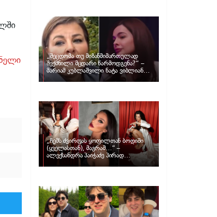
განცხადებას ავრცელებს ნატა
ვიბლიანი და როგორ პასუხობს მას
მარიამ კუბლაშვილი
ალში
„შეცდომა თუ მიზანმიმართულად
ენელი
შექმნილი მცდარი წარმოდგენა?“ –
მარიამ კუბლაშვილი ნატა ვიბლიანის
საქმეზე ვიდეომიმართვას ავრცელებს
„ჩემს ძვირფას ყოფილთან ბოდიში
(ყველასთან), მაგრამ…“ –
ალექსანდრა პაიჭაძე პირად
ცხოვრებაზე