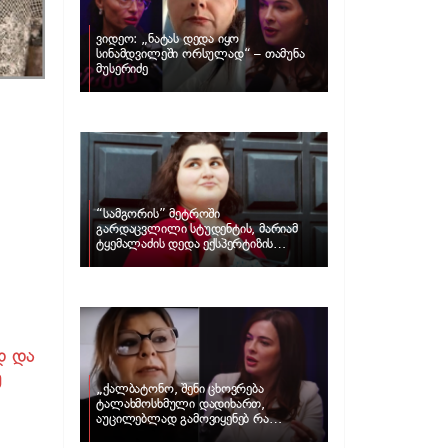
ვიდეო: „ნატას დედა იყო
სინამდვილეში ორსულად“ – თამუნა
მუსერიძე
“სამგორის” მეტროში
გარდაცვლილი სტუდენტის, მარიამ
ტყემალაძის დედა ექსპერტიზის
პასუხს აქვეყნებს – რა გახდა გოგონას
გარდაცვალების მიზეზი?
დ და
მ
„ქალბატონო, შენი ცხოვრება
ტალახმოსხმული დადიხართ,
აუცილებლად გამოვიყენებ რა
ინფორმაციაც მაქვს“… – რა