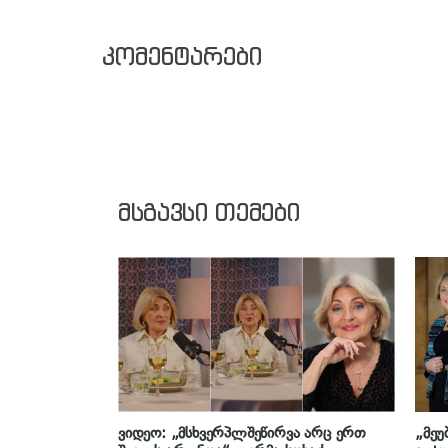
კომენტარები
მსგავსი თემები
ვიდეო: „მსხვერპლშეწირვა არც ერთ
„მეუ