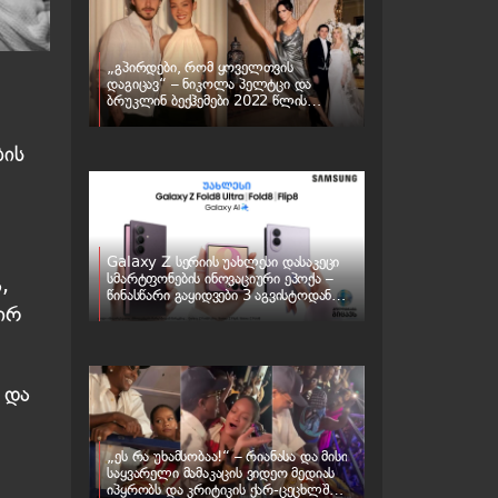
„გპირდები, რომ ყოველთვის
დაგიცავ“ – ნიკოლა პელტცი და
ბრუკლინ ბექჰემები 2022 წლის
ქორწილს „ბათილად ცნობენ“ – რა
ხდება ბექჰემების ოჯახში
ბის
Galaxy Z სერიის უახლესი დასაკეცი
სმარტფონების ინოვაციური ეპოქა –
,
წინასწარი გაყიდვები 3 აგვისტოდან
ირ
იწყება
 და
„ეს რა უხამსობაა!“ – რიანასა და მისი
საყვარელი მამაკაცის ვიდეო მედიას
იპყრობს და კრიტიკის ქარ-ცეცხლში