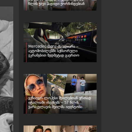
წლის ჯიჯი ჰადიდი ქორწინდებიან
Mercedes-Benz-მა აღიარა –
ავტომობილებში სენსორული
ეკრანებით ზედმეტად გაერთო
ჯენიფერ ლოპესი შვილებთან ერთად
იტალიაში ისვენებს – 57 წლის
ვარსკვლავის შვილმა იდენტობა
შეიცვალა