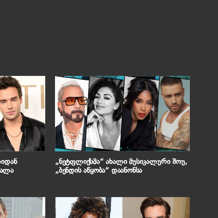
ლიდან
„ნეტფლიქსმა“ ახალი მუსიკალური შოუ,
ვალა
„ბენდის აწყობა“ დაანონსა