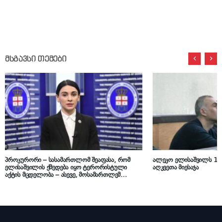
მსგავსი თემები
პროკურორი – სასამართლომ შეაფასა, რომ
ალეკო ელისაშვილს 13
ელისაშვილის ქმედება იყო ტერორისტული
აღკვეთა მიესაჯა
აქტის მცდელობა – ასევე, მოსამართლემ
განმარტა, რომ ბრალდებულმა არაღიარებითა
და მონანიების არქონით ვერ დაიმსახურა, რომ
სასჯელი მინიმუმი ყოფილიყო