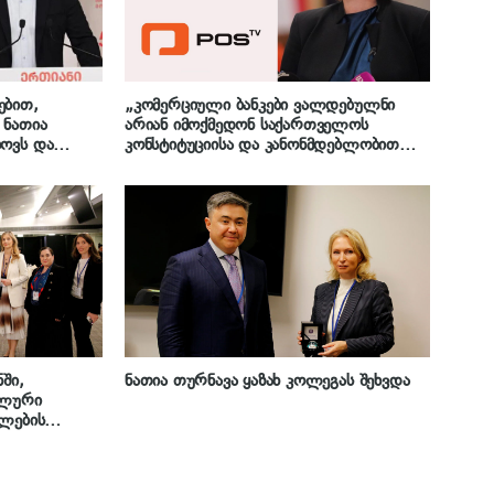
ებით,
„კომერციული ბანკები ვალდებულნი
 ნათია
არიან იმოქმედონ საქართველოს
ხოვს და
კონსტიტუციისა და კანონმდებლობით
ონიტორინგს
დადგენილი ნორმების შესაბამისად“ –
ნათია თურნავა „იმედისა“ და POSTV-ის
დასანქცირებაზე
ში,
ნათია თურნავა ყაზახ კოლეგას შეხვდა
ალური
ალების
ლეობა