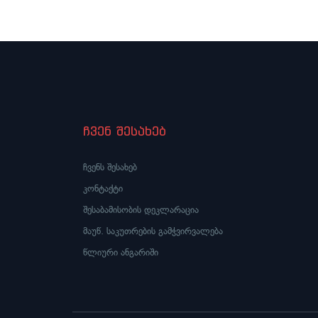
ჩვენ შესახებ
ჩვენს შესახებ
კონტაქტი
შესაბამისობის დეკლარაცია
მაუწ. საკუთრების გამჭვირვალება
წლიური ანგარიში