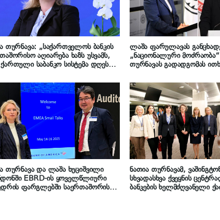
ა თურნავა: „საქართველოს ბანკის
ლაშა ფარულავას განცხად
თაშორისო აღიარება ხაზს უსვამს,
„ნაციონალური მოძრაობა“
ქართული საბანკო სისტემა დღეს
თურნავას გადადგომას ით
ი, საიმედო და ინოვაციების
სანქციების აღსრულების მ
ლსაზრისით ერთ-ერთი ლიდერია
იწყებს
ონში“
ა თურნავა და ლაშა ხუციშვილი
ნათია თურნავამ, ვაშინგტონ
დონში EBRD-ის ყოველწლიური
სხვადასხვა ქვეყნის ცენტრ
ვედრის ფარგლებში საერთაშორისო
ბანკების ხელმძღვანელი ქ
სტორების ჯგუფს შეხვდნენ
შეხვედრაში მიიღო მონაწი