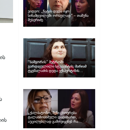
ვიდეო: „ნატას დედა იყო
სინამდვილეში ორსულად“ – თამუნა
მუსერიძე
ის
“სამგორის” მეტროში
გარდაცვლილი სტუდენტის, მარიამ
ტყემალაძის დედა ექსპერტიზის
პასუხს აქვეყნებს – რა გახდა გოგონას
გარდაცვალების მიზეზი?
ს
„ქალბატონო, შენი ცხოვრება
ტალახმოსხმული დადიხართ,
ლის
აუცილებლად გამოვიყენებ რა
ინფორმაციაც მაქვს“… – რა