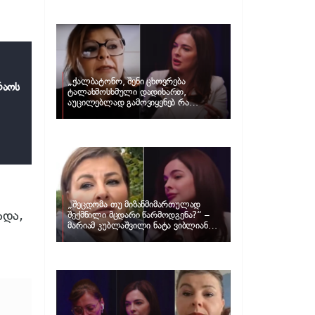
და ცნობილი ამერიკელი აგენტი,
დარენ პრინცი ერთმანეთს
დაშორდნენ
„ქალბატონო, შენი ცხოვრება
რაოს
ტალახმოსხმული დადიხართ,
აუცილებლად გამოვიყენებ რა
ინფორმაციაც მაქვს“… – რა
განცხადებას ავრცელებს ნატა
ვიბლიანი და როგორ პასუხობს მას
მარიამ კუბლაშვილი
„შეცდომა თუ მიზანმიმართულად
ადა,
შექმნილი მცდარი წარმოდგენა?“ –
მარიამ კუბლაშვილი ნატა ვიბლიანის
საქმეზე ვიდეომიმართვას ავრცელებს