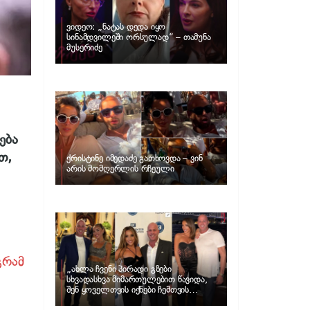
ვიდეო: „ნატას დედა იყო
სინამდვილეში ორსულად“ – თამუნა
მუსერიძე
ება
თ,
ქრისტინე იმედაძე გათხოვდა – ვინ
არის მომღერლის რჩეული
გრამ
„ახლა ჩვენი პირადი გზები
სხვადასხვა მიმართულებით წავიდა,
შენ ყოველთვის იქნები ჩემთვის
შთაგონების წყარო“ – ნუცა ბუზალაძე