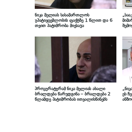
ნიკა მელიას სასამართლოს
„საა
უპატივცემლობის ფაქტზე 1 წლით და 6
მიმა
თვით პატიმრობა მიესაჯა
შემო
მისთ
პროზ
ქვეყ
კერძ
მელ
პროკურატურამ ნიკა მელიას ახალი
„ნიკ
ბრალდება წარუდგინა – ბრალდება 2
ეს ჩ
წლამდე პატიმრობას ითვალისწინებს
ანზ