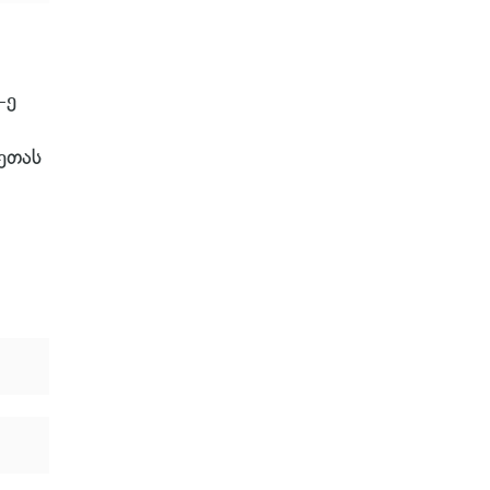
-ე
ეთას