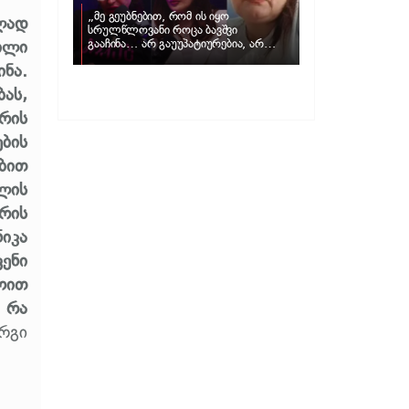
„მე გეუბნებით, რომ ის იყო
ლად
სრულწლოვანი როცა ბავშვი
ილი
გააჩინა… არ გაუუპატიურებია, არ
უძალადია და მსგავსი რამ არ
ნა.
მომხდარა…“ – რას ამბობს
ადვოკატი, მარიამ კუბლაშვილი ნატა
ბას,
ვიბლიანის საქმეზე
რის
ბის
ბით
ლის
რის
ნიკა
ენი
ოით
 რა
რგი