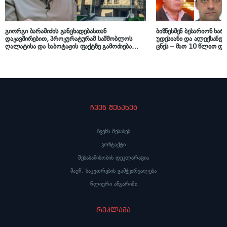
გიორგი ბარამიძის განცხადებასთან
ბიზნესმენ ბესარიონ ხარ
დაკავშირებით, პროკურატურამ სამშობლოს
უდესიანი და ალექსანდრ
ღალატისა და საბოტაჟის ფაქტზე გამოძიება
ცნეს – მათ 10 წლით და
დაიწყო
მიესაჯათ
ჩვენ შესახებ
ჩვენს შესახებ
კონტაქტი
შესაბამისობის დეკლარაცია
მაუწ. საკუთრების გამჭვირვალება
წლიური ანგარიში
რეკლამა