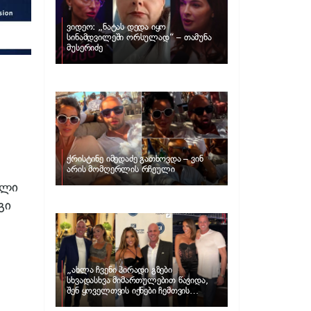
ვიდეო: „ნატას დედა იყო
სინამდვილეში ორსულად“ – თამუნა
მუსერიძე
ქრისტინე იმედაძე გათხოვდა – ვინ
არის მომღერლის რჩეული
ელი
გი
„ახლა ჩვენი პირადი გზები
სხვადასხვა მიმართულებით წავიდა,
შენ ყოველთვის იქნები ჩემთვის
შთაგონების წყარო“ – ნუცა ბუზალაძე