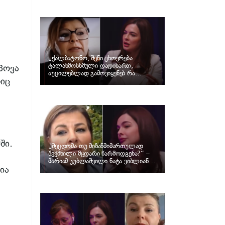
და ცნობილი ამერიკელი აგენტი,
დარენ პრინცი ერთმანეთს
დაშორდნენ
„ქალბატონო, შენი ცხოვრება
ტალახმოსხმული დადიხართ,
პოვა
აუცილებლად გამოვიყენებ რა
იც
ინფორმაციაც მაქვს“… – რა
განცხადებას ავრცელებს ნატა
ვიბლიანი და როგორ პასუხობს მას
მარიამ კუბლაშვილი
ში.
„შეცდომა თუ მიზანმიმართულად
შექმნილი მცდარი წარმოდგენა?“ –
მარიამ კუბლაშვილი ნატა ვიბლიანის
ია
საქმეზე ვიდეომიმართვას ავრცელებს