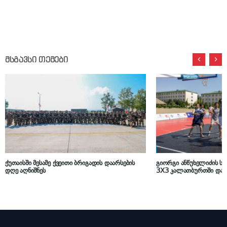
მსგავსი თემები
ქუთაისში მესამე ქვეითი ბრიგადის დაარსების
გიორგი ანწუხელიძის სა
დღე აღნიშნეს
3X3 კალათბურთში დაი