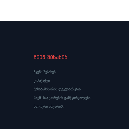
ჩვენ შესახებ
ჩვენს შესახებ
კონტაქტი
შესაბამისობის დეკლარაცია
მაუწ. საკუთრების გამჭვირვალება
წლიური ანგარიში