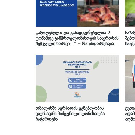
„ამოღებული და განადგურებულია 2
საზა
ტონამდე ჯანმრთელობისთვის საფრთხის
შემო
შემცველი ხორცი…“ – რა ინფორმაციას
სააგ
ავრცელებს სურსათის ეროვნული
სააგენტო
თბილისში სურსათის უვნებლობის
ქუთა
დღისადმი მიძღვნილი ღონისძიება
ადამ
ჩატარდება
აღმო