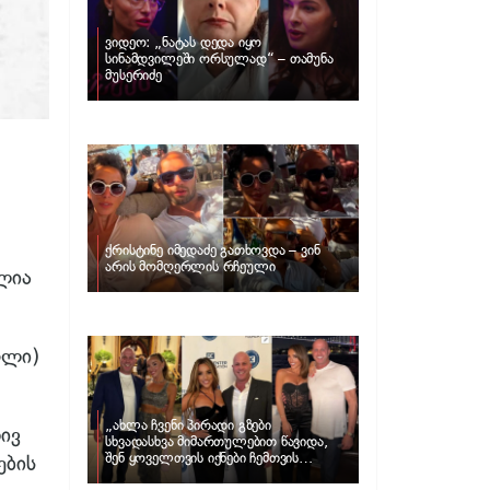
ვიდეო: „ნატას დედა იყო
სინამდვილეში ორსულად“ – თამუნა
მუსერიძე
ქრისტინე იმედაძე გათხოვდა – ვინ
არის მომღერლის რჩეული
ლია
ღლი)
„ახლა ჩვენი პირადი გზები
ივ
სხვადასხვა მიმართულებით წავიდა,
შენ ყოველთვის იქნები ჩემთვის
ების
შთაგონების წყარო“ – ნუცა ბუზალაძე