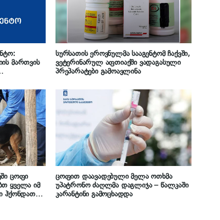
ნტო:
სურსათის ეროვნულმა სააგენტომ ჩაქვში,
იის მართვის
ვეტერინარულ აფთიაქში ვადაგასული
პრეპარატები გამოავლინა
ბები
აღლების
ებ
“
ტში ცოფი
ცოფით დაავადებული მელა ოთხმა
ბთ ყველა იმ
უპატრონო ძაღლმა დაგლიჯა – წალკაში
ი ჰქონდათ
კარანტინი გამოცხადდა
ნაციისთვის
სამედიცინო