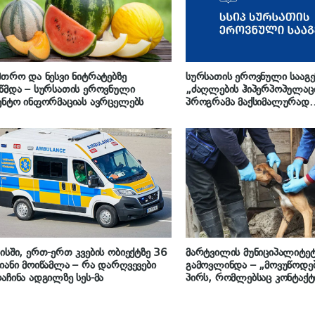
მთრო და ნესვი ნიტრატებზე
სურსათის ეროვნული სააგე
წმდა – სურსათის ეროვნული
„ძაღლების ჰიპერპოპულაც
ენტო ინფორმაციას ავრცელებს
პროგრამა მაქსიმალურად
გამჭვირვალეა და ბრალდე
სხვადასხვა ლოკაციიდან ძ
არაგეგმურად აყვანის შესახ
სიმართლეს არ შეესაბამება
ისში, ერთ-ერთ კვების ობიექტზე 36
მარტვილის მუნიციპალიტე
იანი მოიწამლა – რა დარღვევები
გამოვლინდა – „მოვუწოდე
აჩინა ადგილზე სეს-მა
პირს, რომლებსაც კონტაქტ
უპატრონო ძაღლთან, ვაქცი
დაუყოვნებლივ მიმართონ 