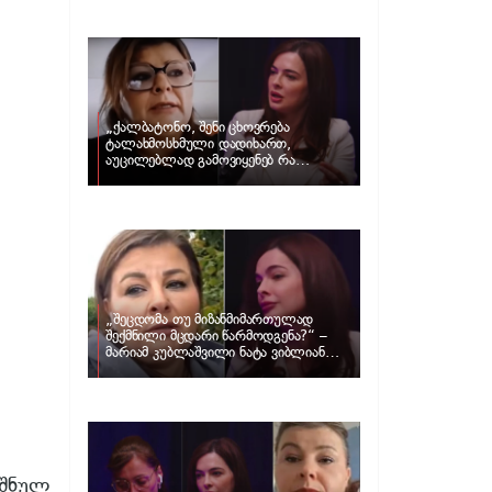
და ცნობილი ამერიკელი აგენტი,
დარენ პრინცი ერთმანეთს
დაშორდნენ
„ქალბატონო, შენი ცხოვრება
ტალახმოსხმული დადიხართ,
აუცილებლად გამოვიყენებ რა
ინფორმაციაც მაქვს“… – რა
განცხადებას ავრცელებს ნატა
ვიბლიანი და როგორ პასუხობს მას
მარიამ კუბლაშვილი
„შეცდომა თუ მიზანმიმართულად
შექმნილი მცდარი წარმოდგენა?“ –
მარიამ კუბლაშვილი ნატა ვიბლიანის
საქმეზე ვიდეომიმართვას ავრცელებს
იშნულ