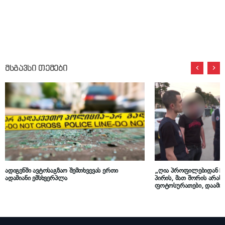
მსგავსი თემები
ადიგენში ავტოსაგზაო შემთხვევას ერთი
„ღია პროფილებიდან ჩა
ადამიანი ემსხვერპლა
პირის, მათ შორის არ
ფოტოსურათები, დაამონტ
პორნოგრაფიული ნაწარმ
სოციალურ ქსელში გაავ
არასრულწლოვანი დააკ