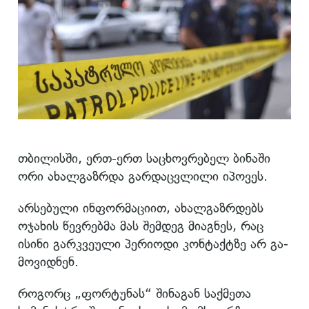
თბილისში, ერთ-ერთ საცხოვრებელ ბინაში
ორი ახალგაზრდა გარდაცვლილი იპოვეს.
არსებული ინფორმაციით, ახალგაზრდებს
ოჯა­ხის წევ­რებ­მა მას შემ­დეგ მი­აგ­ნეს, რაც
ისინი გარ­კვე­უ­ლი პე­რი­ო­დი კონ­ტაქ­ტზე არ გა­
მო­ვიდ­ნენ.
როგორც „ფორტუნას“ შინაგან საქმეთა