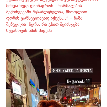
მინდა ნუცა დაიჩაგროს – წარმატების
შემთხვევაში შესაძლებელია, მსოფლიო
დონის ვარსკვლავად იქცეს…“ – ზაზა
შენგელია წერს, რა გზით შეიძლება
ნუცასთვის ხმის მიცემა
ვიდეო
დამკვრელი