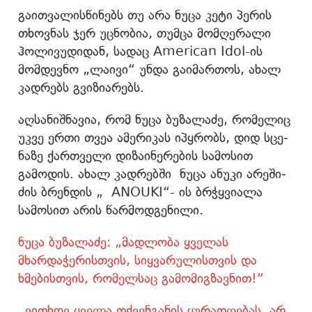
გაითვალისწინებს თუ არა ნუცა კეტი პერის
თხოვნას ჯერ უცნობია, თუმცა მომღერალი
ჰოლივუდიდან, სადაც American Idol-ის
მომდევნო „ლაივი“ უნდა გაიმართოს, ახალ
კადრებს გვიზიარებს.
აღსანიშნავია, რომ ნუცა ბუ­ზა­ლა­ძე, რო­მე­ლიც
უკვე ერთი თვეა ამე­რი­კას იპყრობს, დიდ სცე­
ნა­ზე ქარ­თვე­ლი დი­ზა­ი­ნე­რე­ბის სა­მო­სით
გამოდის. ახალ კადრებში ნუცა ანუ­კი არე­ში­
ძის ბრენ­დის „ ANOUKI“- ის ბრჭყვიალა
სამოსით არის წარმოდგენილი.
ნუცა ბუზალაძე: „მადლობა ყველას
მხარდაჭერისთვის, სიყვარულისთვის და
ხმებისთვის, რომელსაც გამომიგზავნით!“
„ვითხოვ ყველა თქვენგანის ყურადღებას, არ