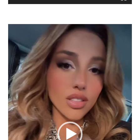
ვიდეო
დამკვრელი