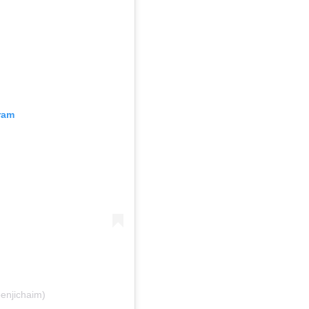
ram
enjichaim)