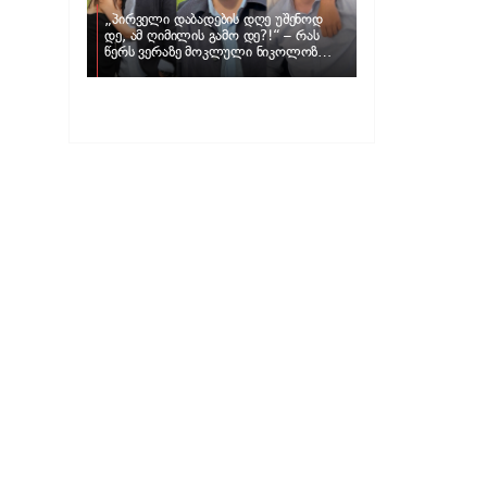
„პირველი დაბადების დღე უშენოდ
დე, ამ ღიმილის გამო დე?!“ – რას
წერს ვერაზე მოკლული ნიკოლოზ
ღუნაშვილის დედა