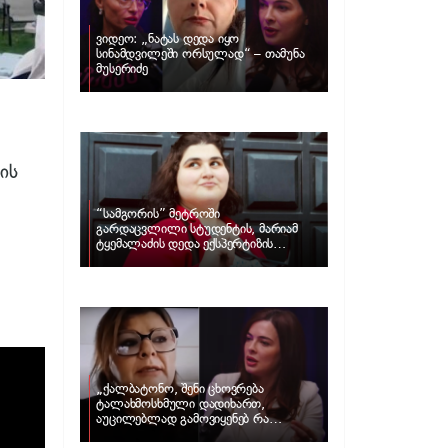
ვიდეო: „ნატას დედა იყო
სინამდვილეში ორსულად“ – თამუნა
მუსერიძე
ის
“სამგორის” მეტროში
გარდაცვლილი სტუდენტის, მარიამ
ტყემალაძის დედა ექსპერტიზის
პასუხს აქვეყნებს – რა გახდა გოგონას
გარდაცვალების მიზეზი?
„ქალბატონო, შენი ცხოვრება
ტალახმოსხმული დადიხართ,
აუცილებლად გამოვიყენებ რა
ინფორმაციაც მაქვს“… – რა