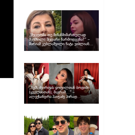
განცხადებას ავრცელებს ნატა
ვიბლიანი და როგორ პასუხობს მას
მარიამ კუბლაშვილი
„შეცდომა თუ მიზანმიმართულად
შექმნილი მცდარი წარმოდგენა?“ –
მარიამ კუბლაშვილი ნატა ვიბლიანის
საქმეზე ვიდეომიმართვას ავრცელებს
„ჩემს ძვირფას ყოფილთან ბოდიში
(ყველასთან), მაგრამ…“ –
ალექსანდრა პაიჭაძე პირად
ცხოვრებაზე