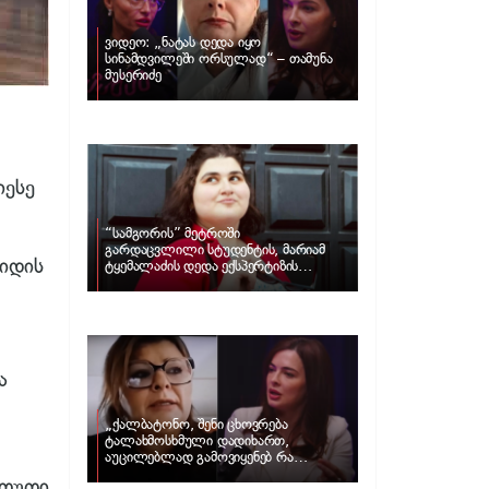
ვიდეო: „ნატას დედა იყო
სინამდვილეში ორსულად“ – თამუნა
მუსერიძე
იესე
“სამგორის” მეტროში
გარდაცვლილი სტუდენტის, მარიამ
ვიდის
ტყემალაძის დედა ექსპერტიზის
პასუხს აქვეყნებს – რა გახდა გოგონას
გარდაცვალების მიზეზი?
ა
„ქალბატონო, შენი ცხოვრება
ტალახმოსხმული დადიხართ,
აუცილებლად გამოვიყენებ რა
ინფორმაციაც მაქვს“… – რა
ათუთი