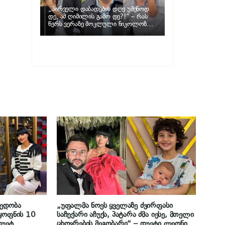
„პირველი დაბადების დღე უშენოდ
დე, ამ ღიმილის გამო დე?!“ – რას
წერს ვერაზე მოკლული ნიკოლოზ
ღუნაშვილის დედა
ედობა
„უფალმა ნოეს ყველაზე ძვირფასი
 ყოფნის 10
საჩუქარი აჩუქა, პატარა ძმა იესე, მთელი
დუეტ
ცხოვრების მეგობარი“ – დუეტი ლეონი