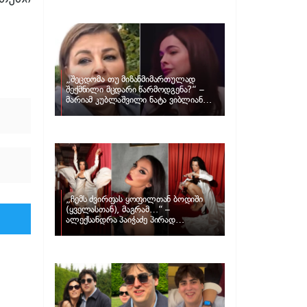
განცხადებას ავრცელებს ნატა
ვიბლიანი და როგორ პასუხობს მას
მარიამ კუბლაშვილი
„შეცდომა თუ მიზანმიმართულად
შექმნილი მცდარი წარმოდგენა?“ –
მარიამ კუბლაშვილი ნატა ვიბლიანის
საქმეზე ვიდეომიმართვას ავრცელებს
„ჩემს ძვირფას ყოფილთან ბოდიში
(ყველასთან), მაგრამ…“ –
ალექსანდრა პაიჭაძე პირად
ცხოვრებაზე