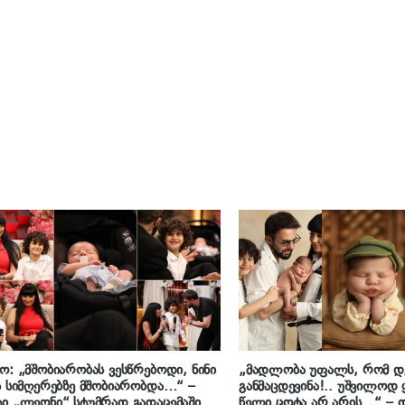
ო: „მშობიარობას ვესწრებოდი, ნინი
„მადლობა უფალს, რომ დ
ს სიმღერებზე მშობიარობდა…“ –
განმაცდევინა!.. უშვილოდ
ი „ლეონი“ სტუმრად გადაცემაში
წელი ცოტა არ არის…“ – 