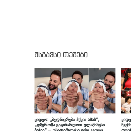
მსგავსი თემები
ვიდეო: „ბედნიერება ჰქვია ამას“,
ვიდე
„ღმერთმა გაგიზარდოთ ულამაზესი
ჩვენ
ბიჭია“ – უსაყვარლესი იესე კვლავ
დუეტ