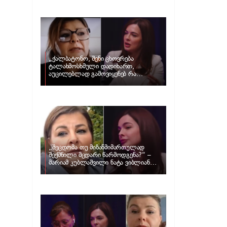
და ცნობილი ამერიკელი აგენტი,
დარენ პრინცი ერთმანეთს
დაშორდნენ
„ქალბატონო, შენი ცხოვრება
ტალახმოსხმული დადიხართ,
აუცილებლად გამოვიყენებ რა
ინფორმაციაც მაქვს“… – რა
განცხადებას ავრცელებს ნატა
ვიბლიანი და როგორ პასუხობს მას
მარიამ კუბლაშვილი
„შეცდომა თუ მიზანმიმართულად
შექმნილი მცდარი წარმოდგენა?“ –
მარიამ კუბლაშვილი ნატა ვიბლიანის
საქმეზე ვიდეომიმართვას ავრცელებს