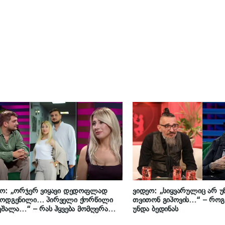
ეო: „ორჯერ ვიყავი დედოფლად
ვიდეო: „სიყვარულიც არ უ
მოდგენილი… პირველი ქორწილი
თვითონ გიპოვის…“ – რო
ეშალა…“ – რას ჰყვება მომღერალი
უნდა ბედინას
იტა ლომთაძე საკუთარ