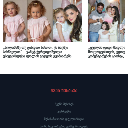
„სილამაზე თუ გინდათ ნახოთ, ეს ბავშვი
„ყველას დიდი მადლობა
სასწაულია“ – ჯანეტ ქერდიყოშვილი
მოლოცვისთვის, უდიდესი
უსაყვარლესი ლილის ვიდეოს გვიზიარებს
კომენტარების კითხვა, 
სულაბერიძე ოჯახურ კად
ჩვენ შესახებ
ჩვენს შესახებ
კონტაქტი
შესაბამისობის დეკლარაცია
მაუწ. საკუთრების გამჭვირვალება