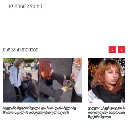
კომენტარები
მსგავსი თემები
სტეფანე მღებრიშვილი და მაია დარსმელიძე
ვიდეო: „ჩვენ ვიცავთ ჩვ
შვილს სკოლის დასრულებას ულოცავენ
თავისუფალ საქართველ
მღებრიშვილი