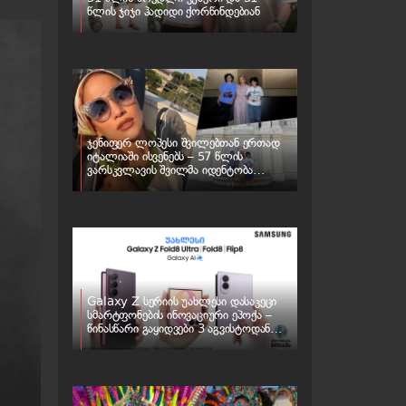
წლის ჯიჯი ჰადიდი ქორწინდებიან
ჯენიფერ ლოპესი შვილებთან ერთად
იტალიაში ისვენებს – 57 წლის
ვარსკვლავის შვილმა იდენტობა
შეიცვალა
Galaxy Z სერიის უახლესი დასაკეცი
სმარტფონების ინოვაციური ეპოქა –
წინასწარი გაყიდვები 3 აგვისტოდან
იწყება