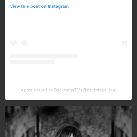
View this post on Instagram
A post shared by BackstageTV (@backstage_fca)