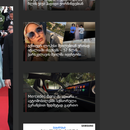
წლის ჯიჯი ჰადიდი ქორწინდებიან
ჯენიფერ ლოპესი შვილებთან ერთად
იტალიაში ისვენებს – 57 წლის
ვარსკვლავის შვილმა იდენტობა
შეიცვალა
Mercedes-Benz-მა აღიარა –
ავტომობილებში სენსორული
ეკრანებით ზედმეტად გაერთო