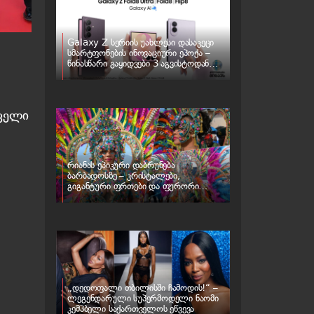
Galaxy Z სერიის უახლესი დასაკეცი
სმარტფონების ინოვაციური ეპოქა –
წინასწარი გაყიდვები 3 აგვისტოდან
იწყება
სველი
რიანას ეპიკური დაბრუნება
ბარბადოსზე – კრისტალები,
გიგანტური ფრთები და ფურორი
კარნავალზე
„დედოფალი თბილისში ჩამოდის!“ –
ლეგენდარული სუპერმოდელი ნაომი
კემპბელი საქართველოს ეწვევა