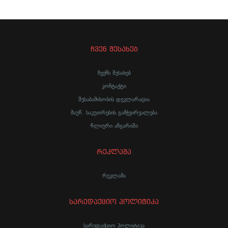
ჩვენ შესახებ
ჩვენს შესახებ
კონტაქტი
შესაბამისობის დეკლარაცია
მაუწ. საკუთრების გამჭვირვალება
წლიური ანგარიში
რეკლამა
რეკლამა
სარედაქციო პოლიტიკა
სარედაქციო პოლიტიკა