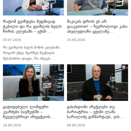
რას გულისხმობს პირის ღრუს
ჰიგიენა“...
რატომ გვინდება მუდმივად
შაკიკის დროს ეს არ
ტკბილი და რა გვიშლის ხელს
გააკეთოთ! – ნევროლოგი კახა
წონის კლებაში – ექიმ-
ახვლედიანი ყველაზე
ნუტრიციოლოგის ნატალია
გავრცელებულ შეცდომებს
03.07.2026
24.06.2026
გოგავას რეკომენდაციები
ასახელებს
გადაცემაში „სტუმრად
რა გვიშლის ხელს წონის კლებაში,
ექიმთან“
როგორ უნდა შეირჩეს ჩვენთვის
შესაბამისი დიეტა, რა იწვევს
ტკბილეულის განსაკუთრებულ
მოთხოვნილებას და როგორ
ვებრძოლოთ მას, რა უნდა
გავითვალისწინოთ 40 წლის ზემოთ
ასაკში, რა იგულისხმება ჯანსაღ
კვებაში და როგორი უნდა იყოს
კვების რაციონი...
გადიდებული ლიმფური
გასახდომი ინექციები თუ
კვანძები ბავშვებში –
ბარიატრია – ექიმი ლაშა
ჩვეულებრივი ინფექციის
სარალიძე განმარტავს, ვის
ნიშანია თუ სერიოზული
რომელი მეთოდი სჭირდება
16.06.2026
09.06.2026
დაავადების? – პედიატრი ეკა