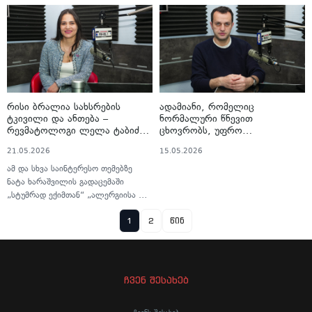
უბერი
რისი ბრალია სახსრების
ადამიანი, რომელიც
ტკივილი და ანთება –
ნორმალური წნევით
რევმატოლოგი ლელა ტაბიძე
ცხოვრობს, უფრო
პასუხობს ყველაზე
ჯანმრთელია, ვიდრე ის
21.05.2026
15.05.2026
გავრცელებულ კითხვებს
ადამიანი, რომელიც მაღალ
წნევაზე ამბობს, რომ „ჩემი
ამ და სხვა საინტერესო თემებზე
წნევაა, არ მაწუხებს“ –
ნატა ხარაშვილის გადაცემაში
კარდიოლოგი გიორგი
„სტუმრად ექიმთან“ „ალერგიისა და
კაპანაძე
იმუნოლოგიის ცენტრის“
1
2
წინ
რევმატოლოგმა - ლელა ტაბიძემ
ისაუბრა.
ჩვენ შესახებ