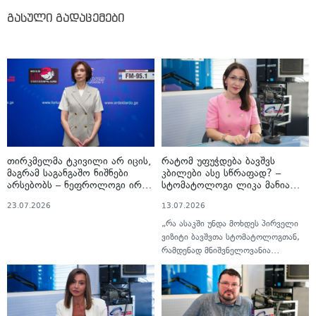
გასული გადაცემები
თირკმელმა ტკივილი არ იცის,
რატომ უფუჭდება ბავშვს
მაგრამ საგანგაშო ნიშნები
კბილები ასე სწრაფად? –
არსებობს – ნეფროლოგი ირმა
სტომატოლოგი ლიკა მანია
ჭოხონელიძე ფარულ
კარიესის რისკებსა და
23.07.2026
13.07.2026
საფრთხეებზე
პრევენციაზე გადაცემაში
„სტუმრად ექიმთან“
„რა ასაკში უნდა მოხდეს პირველი
ვიზიტი ბავშვთა სტომატოლოგთან,
რამდენად მნიშვნელოვანია
გენეტიკური განწყობა პირის ღრუს
პრობლემებთან მიმართებაში და
როგორია რისკჯგუფები, კავშირშია
თუ არა კარიესი და ტკბილი საკვები,