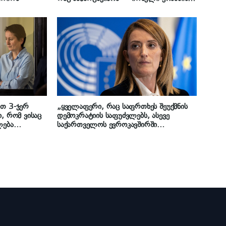
მზია ამაღლობელთან დაკავშირებით
საია-ს განცხადებაზე
ით 3-ჯერ
„ყველაფერი, რაც საფრთხეს შეუქმნის
ი, რომ ვისაც
დემოკრატიის საფუძვლებს, ასევე
ლება
საქართველოს ევროკავშირში
სუფლდეს,
გაწევრიანებას, ამ პარლამენტში ძლიერ
ლზე – არ
წინააღმდეგობას წააწყდება“ –
“ – ანდრია
ევროპარლამენტის პრეზიდენტი