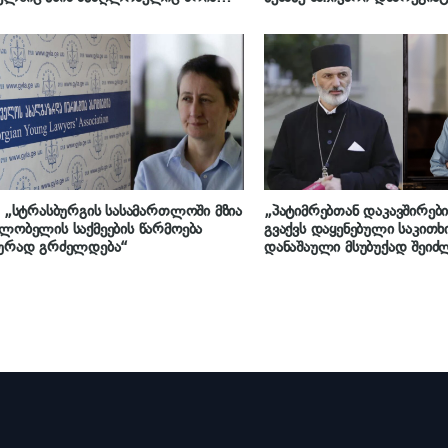
ენები
: „სტრასბურგის სასამართლოში მზია
„პატიმრებთან დაკავშირებ
ლობელის საქმეების წარმოება
გვაქვს დაყენებული საკითხ
იურად გრძელდება“
დანაშაული მსუბუქად შეიძ
ჩაეთვალოს, იქნებ გათავი
მათ შორის მზია ამაღლობე
მიეცა საკითხს მსვლელობა
ჯაღმაიძე