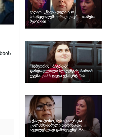
ვიდეო: „ნატას დედა იყო
სინამდვილეში ორსულად“ – თამუნა
მუსერიძე
ხნის
“სამგორის” მეტროში
გარდაცვლილი სტუდენტის, მარიამ
ტყემალაძის დედა ექსპერტიზის
პასუხს აქვეყნებს – რა გახდა გოგონას
გარდაცვალების მიზეზი?
„ქალბატონო, შენი ცხოვრება
ტალახმოსხმული დადიხართ,
აუცილებლად გამოვიყენებ რა
ინფორმაციაც მაქვს“… – რა