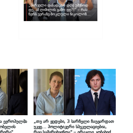
„პირველი დაბადების დღე უშენოდ
დე, ამ ღიმილის გამო დე?!“ – რას
წერს ვერაზე მოკლული ნიკოლოზ
ღუნაშვილის დედა
თა ევროპულმა
„თუ არ ვცდები, 3 სარჩელი ჩაუვარდათ
ლობელის
უკვე… პოლიტიკური სპეკულაციებია,
ტრირა“
რაც სამარცხვინოა“ – ირაკლი კობახიძე