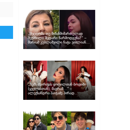
განცხადებას ავრცელებს ნატა
ვიბლიანი და როგორ პასუხობს მას
მარიამ კუბლაშვილი
„შეცდომა თუ მიზანმიმართულად
შექმნილი მცდარი წარმოდგენა?“ –
მარიამ კუბლაშვილი ნატა ვიბლიანის
საქმეზე ვიდეომიმართვას ავრცელებს
„ჩემს ძვირფას ყოფილთან ბოდიში
(ყველასთან), მაგრამ…“ –
ალექსანდრა პაიჭაძე პირად
ცხოვრებაზე