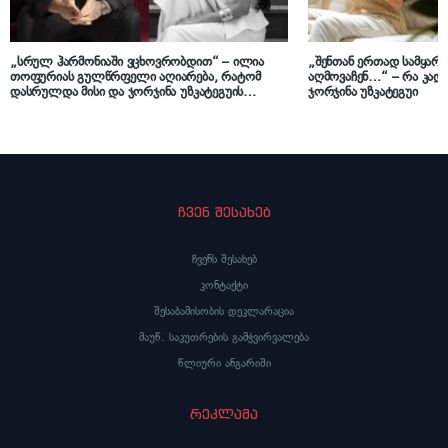
„სრულ ჰარმონიაში ვცხოვრობდით“ – ილია
„შენთან ერთად სამყარ
თოფურიას გულწრფელი აღიარება, რატომ
აღმოვაჩენ…“ – რა კადრ
დასრულდა მისი და ჯორჯინა უზკატეგუის
ჯორჯინა უზკატეგუი
ურთიერთობა
ჩვენ შესახებ
ჩვენს შესახებ
კონტაქტი
შესაბამისობის დეკლარაცია
მაუწ. საკუთრების გამჭვირვალება
წლიური ანგარიში
რეკლამა