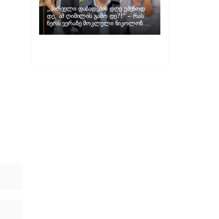
„პირველი დაბადების დღე უშენოდ
დე, ამ ღიმილის გამო დე?!“ – რას
წერს ვერაზე მოკლული ნიკოლოზ
ღუნაშვილის დედა