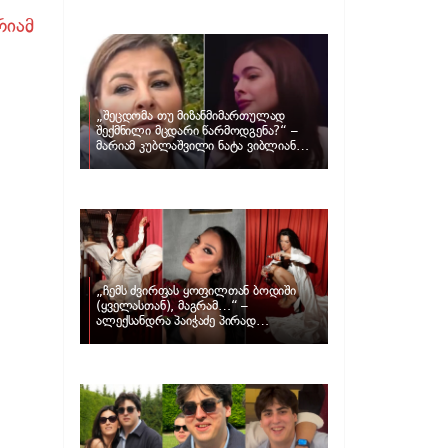
განცხადებას ავრცელებს ნატა
ვიბლიანი და როგორ პასუხობს მას
რიამ
მარიამ კუბლაშვილი
„შეცდომა თუ მიზანმიმართულად
შექმნილი მცდარი წარმოდგენა?“ –
მარიამ კუბლაშვილი ნატა ვიბლიანის
საქმეზე ვიდეომიმართვას ავრცელებს
„ჩემს ძვირფას ყოფილთან ბოდიში
(ყველასთან), მაგრამ…“ –
ალექსანდრა პაიჭაძე პირად
ცხოვრებაზე