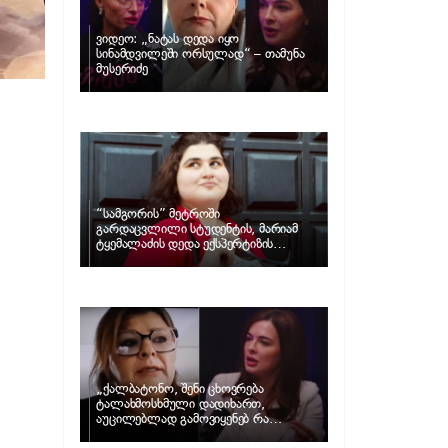
ვიდეო: „ნატას დედა იყო
სინამდვილეში ორსულად“ – თამუნა
მუსერიძე
“სამგორის” მეტროში
გარდაცვლილი სტუდენტის, მარიამ
ტყემალაძის დედა ექსპერტიზის
პასუხს აქვეყნებს – რა გახდა გოგონას
გარდაცვალების მიზეზი?
„ქალბატონო, შენი ცხოვრება
ტალახმოსხმული დადიხართ,
აუცილებლად გამოვიყენებ რა
ინფორმაციაც მაქვს“… – რა