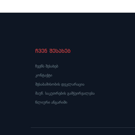
ჩვენ შესახებ
ჩვენს შესახებ
კონტაქტი
შესაბამისობის დეკლარაცია
მაუწ. საკუთრების გამჭვირვალება
წლიური ანგარიში